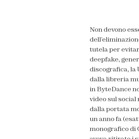
Non devono esser
dell’eliminazion
tutela per evita
deepfake, genera
discografica, la U
dalla libreria m
in ByteDance non 
video sul social
dalla portata mo
un anno fa (esat
monografico di G
aveva ritirato i 