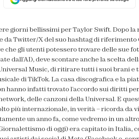
e giorni bellissimi per Taylor Swift. Dopo la 
e da Twitter/X del suo hashtag di riferimento
re che gli utenti potessero trovare delle sue fo
te dall’AI), deve scontare anche la scelta del
niversal Music, di ritirare tutti i suoi brani e tu
usicale di TikTok. La casa discografica e la p
hanno infatti trovato l’accordo sui diritti per l
 network, delle canzoni della Universal. E que
lto più internazionale, in verità – ricorda da v
tamente un anno fa, come vedremo in un altro 
iornalettismo di oggi) era capitato in Italia, c
suoi artisti dai social di Meta (Facebook e, sop