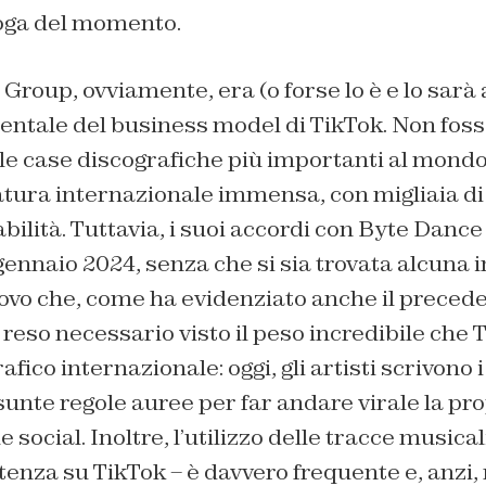
voga del momento.
Group, ovviamente, era (o forse lo è e lo sarà
ntale del business model di TikTok. Non fosse
lle case discografiche più importanti al mondo
ratura internazionale immensa, con migliaia di t
bilità. Tuttavia, i suoi accordi con Byte Danc
 gennaio 2024, senza che si sia trovata alcuna i
ovo che, come ha evidenziato anche il precede
è reso necessario visto il peso incredibile che 
ico internazionale: oggi, gli artisti scrivono i
unte regole auree per
far andare virale
la pr
 social. Inoltre, l’utilizzo delle tracce musical
tenza su TikTok – è davvero frequente e, anzi