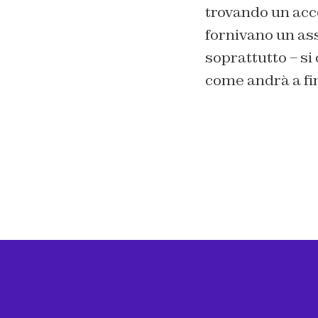
trovando un acco
fornivano un assi
soprattutto – si
come andrà a fi