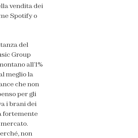
ella vendita dei
ome Spotify o
itanza del
Music Group
mmontano all’1%
al meglio la
Dance che non
enso per gli
a i brani dei
va fortemente
l mercato.
perché, non