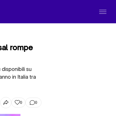
rsal rompe
disponibili su
no in Italia tra
0
0