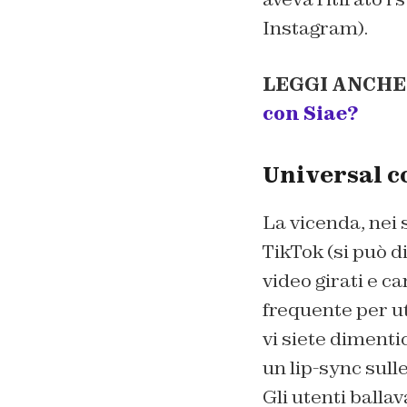
Instagram).
LEGGI ANCHE
con Siae?
Universal co
La vicenda, nei 
TikTok (si può di
video girati e ca
frequente per ut
vi siete dimenti
un lip-sync sull
Gli utenti balla