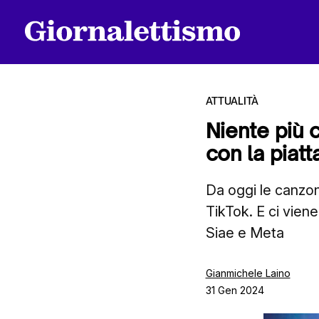
ATTUALITÀ
Niente più 
con la piat
Tutti gli articoli
Da oggi le canzon
TikTok. E ci viene
Chi siamo
Siae e Meta
Contatti
Gianmichele Laino
31 Gen 2024