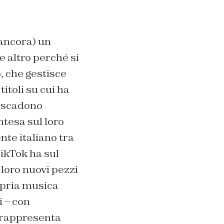
 ancora) un
 altro perché si
, che gestisce
itoli su cui ha
e scadono
ntesa sul loro
nte italiano tra
TikTok ha sul
 loro nuovi pezzi
opria musica
i – con
, rappresenta