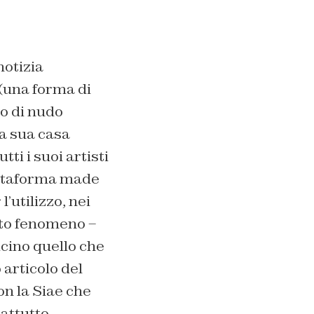
notizia
 (una forma di
to di nudo
la sua casa
tti i suoi artisti
iattaforma made
’utilizzo, nei
sto fenomeno –
icino quello che
articolo del
on la Siae che
rattutto,