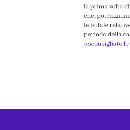
la prima volta c
che, potenzialme
le bufale relativ
periodo della c
«sconsigliato l