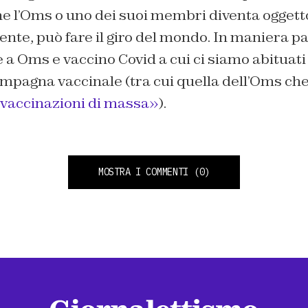
he l’Oms o uno dei suoi membri diventa oggett
nte, può fare il giro del mondo. In maniera pa
e a Oms e vaccino Covid a cui ci siamo abituati i
ampagna vaccinale (tra cui quella dell’Oms ch
e vaccinazioni di massa»
).
MOSTRA I COMMENTI
(0)