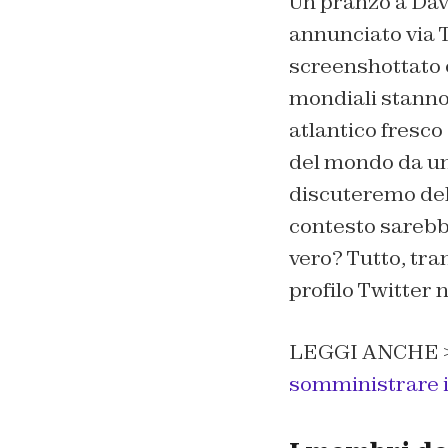
Un pranzo a Dav
annunciato via T
screenshottato 
mondiali stanno
atlantico fresco
del mondo da un
discuteremo dell
contesto sarebb
vero? Tutto, tr
profilo Twitter 
LEGGI ANCHE 
somministrare i