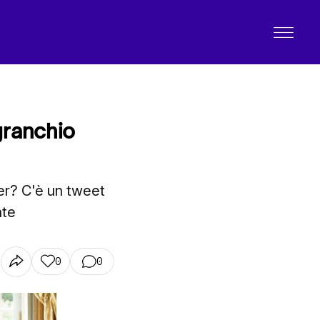
granchio
er? C'è un tweet
nte
0
0