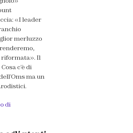
gnolo»
ount
cia: «I leader
ranchio
iglior merluzzo
iprenderemo,
riformata». Il
Cosa c’è di
 dell’Oms ma un
rodistici.
o di