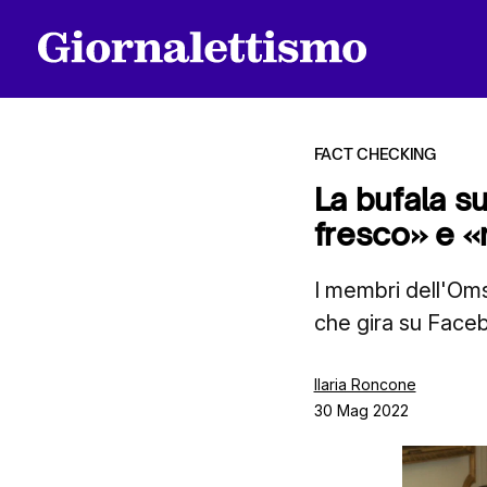
FACT CHECKING
La bufala s
fresco» e «
Tutti gli articoli
I membri dell'Oms
che gira su Faceb
Chi siamo
Ilaria Roncone
30 Mag 2022
Contatti