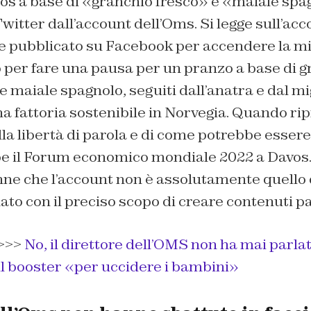
os a base di «granchio fresco» e «maiale spa
witter dall’account dell’Oms. Si legge sull’acc
e pubblicato su Facebook per accendere la mic
 per fare una pausa per un pranzo a base di g
 e maiale spagnolo, seguiti dall’anatra e dal m
a fattoria sostenibile in Norvegia. Quando r
a libertà di parola e di come potrebbe essere 
e il Forum economico mondiale 2022 a Davos. 
anne che l’account non è assolutamente quello
nato con il preciso scopo di creare contenuti pa
>>>
No, il direttore dell’OMS non ha mai parlat
l booster «per uccidere i bambini»