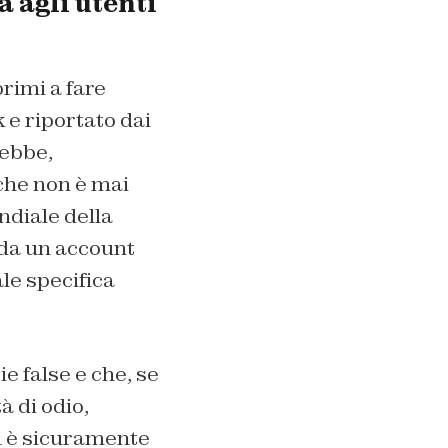
 agli utenti
primi a fare
 e riportato dai
rebbe,
 che non è mai
ndiale della
da un account
le specifica
e false e che, se
à di odio,
n è sicuramente