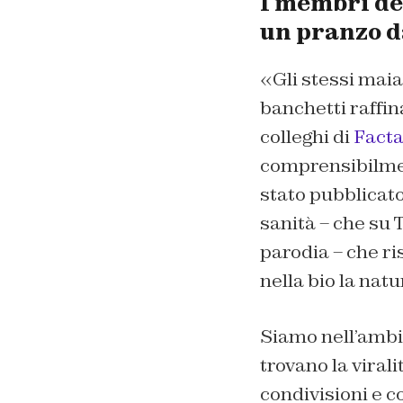
I membri del
un pranzo d
«Gli stessi maial
banchetti raffin
colleghi di
Fact
comprensibilment
stato pubblicato
sanità – che su
parodia – che r
nella bio la nat
Siamo nell’ambit
trovano la viral
condivisioni e 