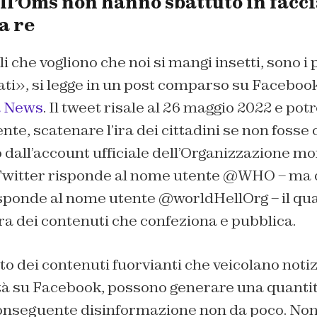
l’Oms non hanno sbattuto in faccia
a re
i che vogliono che noi si mangi insetti, sono i 
ati», si legge in un post comparso su Facebook
a News
. Il tweet risale al 26 maggio 2022 e pot
e, scatenare l’ira dei cittadini se non fosse
 dall’account ufficiale dell’Organizzazione mo
 Twitter risponde al nome utente @WHO – ma 
isponde al nome utente @worldHellOrg – il qua
ura dei contenuti che confeziona e pubblica.
o dei contenuti fuorvianti che veicolano notizi
ità su Facebook, possono generare una quantit
conseguente disinformazione non da poco. No