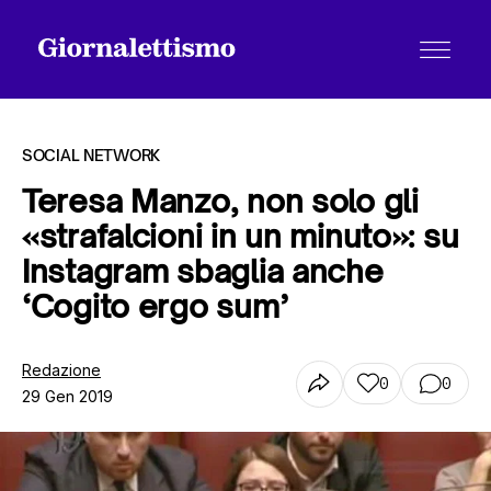
SOCIAL NETWORK
Teresa Manzo, non solo gli
«strafalcioni in un minuto»: su
Tutti gli articoli
Instagram sbaglia anche
‘Cogito ergo sum’
Chi siamo
Redazione
0
0
29 Gen 2019
Contatti