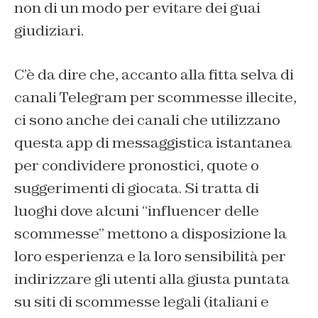
non di un modo per evitare dei guai
giudiziari.
C’è da dire che, accanto alla fitta selva di
canali Telegram per scommesse illecite,
ci sono anche dei canali che utilizzano
questa app di messaggistica istantanea
per condividere pronostici, quote o
suggerimenti di giocata. Si tratta di
luoghi dove alcuni “influencer delle
scommesse” mettono a disposizione la
loro esperienza e la loro sensibilità per
indirizzare gli utenti alla giusta puntata
su siti di scommesse legali (italiani e