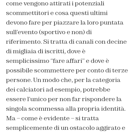
come vengono attirati i potenziali
scommettitori e cosa questi ultimi
devono fare per piazzare la loro puntata
sull’evento (sportivo e non) di
riferimento. Si tratta di canali con decine
di migliaia di iscritti, dove è
semplicissimo “fare affari” e dove è
possibile scommettere per conto di terze
persone. Un modo che, per la categoria
dei calciatori ad esempio, potrebbe
essere l’unico per non far rispondere la
singola scommessa alla propria identità.
Ma – come è evidente – si tratta
semplicemente di un ostacolo aggirato e