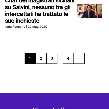
Chat dei magistrati siciliani
su Salvini, nessuno tra gli
intercettati ha trattato le
sue inchieste
Ilaria Roncone
| 22 mag 2020
1
2
3
...
4
»