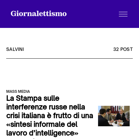
SALVINI
32 POST
Tutti gli articoli
MASS MEDIA
Chi siamo
La Stampa sulle
interferenze russe nella
crisi italiana è frutto di una
Contatti
«sintesi informale del
lavoro d’intelligence»