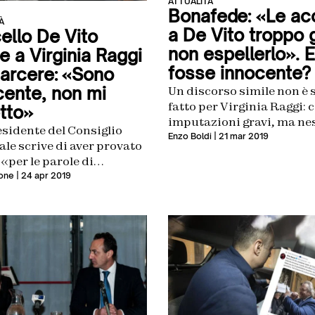
ATTUALITÀ
Bonafede: «Le ac
À
a De Vito troppo 
ello De Vito
non espellerlo». 
e a Virginia Raggi
fosse innocente?
carcere: «Sono
cente, non mi
Un discorso simile non è 
fatto per Virginia Raggi: c
tto»
imputazioni gravi, ma n
esidente del Consiglio
cacciata e alla fine l’asso
Enzo Boldi
| 21 mar 2019
le scrive di aver provato
«per le parole di
ono degli “amici”»
one
| 24 apr 2019