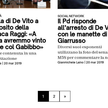
À
SOCIAL NETWORK
a di De Vito a
Il Pd risponde
osito della
all’arresto di De V
aca Raggi: «A
con le manette di
 avremmo vinto
Giarrusso
e col Gabibbo»
Diversi suoi esponenti
utilizzano la foto del sen
se contenuta in una
M5S per commentare la n
ettazione
del giorno
Gianmichele Laino
| 20 mar 2019
e
| 20 mar 2019
1
2
»