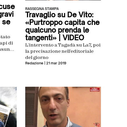
cuse
RASSEGNA STAMPA
gravi
Travaglio su De Vito:
E se
«Purtroppo capita che
qualcuno prenda le
tangenti» | VIDEO
stato
api di
L’intervento a Tagadà su La7, poi
essuna
la precisazione nell’editoriale
luzione
del giorno
Redazione
| 21 mar 2019