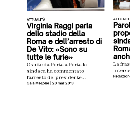
ATTUALIT
ATTUALITÀ
Parol
Virginia Raggi parla
prop
dello stadio della
sind
Roma e dell’arresto di
Roma
De Vito: «Sono su
anch
tutte le furie»
La fra
Ospite da Porta a Porta la
interc
sindaca ha commentato
Redazion
l’arresto del presidente
dell’assemblea capitolina e i
Gaia Mellone
| 20 mar 2019
prossimi passi per realizzare il
progetto per l’area di Tor Di Valle