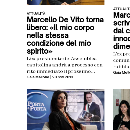
ATTUALIT
Marc
ATTUALITÀ
Marcello De Vito torna
scriv
libero: «Il mio corpo
dal 
nella stessa
inno
condizione del mio
dime
spirito»
L’ex pr
L’ex presidente del’Assemblea
comuna
capitolina andrà a processo con
rabbia 
rito immediato il prossimo
abband
Gaia Mell
dicembre
Gaia Mellone
| 20 nov 2019