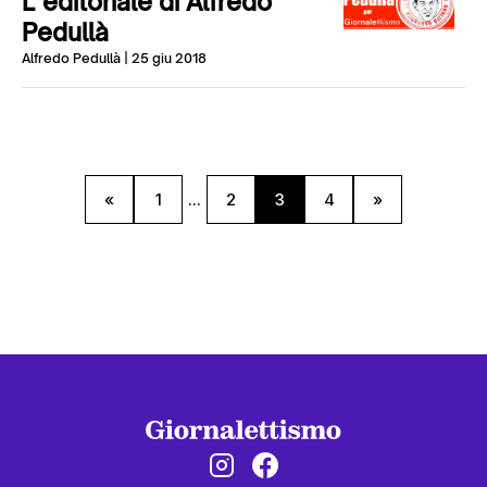
L’editoriale di Alfredo
Pedullà
Alfredo Pedullà
| 25 giu 2018
«
1
...
2
3
4
»