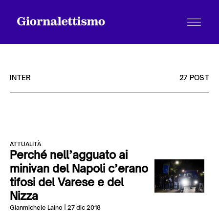
INTER
27 POST
Tutti gli articoli
ATTUALITÀ
Chi siamo
Perché nell’agguato ai
minivan del Napoli c’erano
tifosi del Varese e del
Contatti
Nizza
Gianmichele Laino
| 27 dic 2018