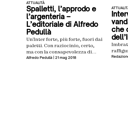
ATTUALITÀ
Spalletti, l’approdo e
ATTUALIT
Inter
l’argenteria –
vanda
L’editoriale di Alfredo
che c
Pedullà
dell’
Un’Inter forte, più forte, fuori dai
Imbratt
paletti. Con raziocinio, certo,
raffigu
ma con la consapevolezza di
Redazion
dover cercare un altro salto di
Alfredo Pedullà
| 21 mag 2018
qualità