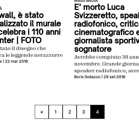
MASS MEDIA
E’ morto Luca
À
wall, è stato
Svizzeretto, spea
lizzato il murale
radiofonico, criti
elebra i 110 anni
cinematografico 
Inter | FOTO
giornalista sporti
sognatore
ato il disegno che
ra le leggende nerazzurre
Avrebbe compiuto 38 anni 
e
| 22 mar 2018
novembre. Grande giornal
speaker radiofonico, avev
cosiddetta “passionaccia”
Boris Sollazzo
| 29 set 2016
Ingrata, in un mondo di
raccomandati come ques
«
1
2
3
4