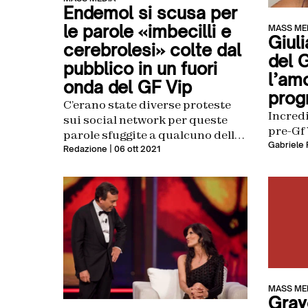
Endemol si scusa per
le parole «imbecilli e
MASS ME
Giuli
cerebrolesi» colte dal
del 
pubblico in un fuori
l’amo
onda del GF Vip
prog
C’erano state diverse proteste
Incredi
sui social network per queste
pre-Gf
parole sfuggite a qualcuno della
Gabriele 
produzione
Redazione
| 06 ott 2021
MASS ME
Grav