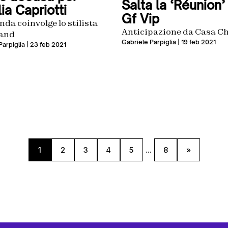
Salta la ‘Réunion’
ia Capriotti
Gf Vip
nda coinvolge lo stilista
Anticipazione da Casa Ch
and
Gabriele Parpiglia
| 19 feb 2021
Parpiglia
| 23 feb 2021
1
2
3
4
5
...
8
»