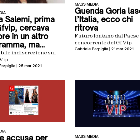
MASS MEDIA
Guenda Goria las
DIA
l’Italia, ecco chi
a Salemi, prima
ritrova
Gfvip, cercava
re in un altro
Futuro lontano dal Paese p
concorrente del Gf Vip
ramma, ma…
Gabriele Parpiglia
| 21 mar 2021
bile indiscrezione sul
 Vip
Parpiglia
| 25 mar 2021
DIA
e accusa per
MASS MEDIA