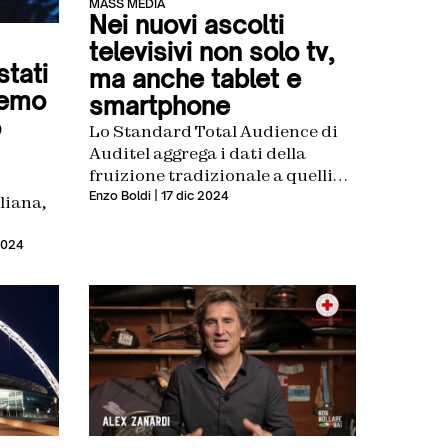
MASS MEDIA
Nei nuovi ascolti
televisivi non solo tv,
tati
ma anche tablet e
remo
smartphone
o
Lo Standard Total Audience di
Auditel aggrega i dati della
fruizione tradizionale a quelli
dei dispositivi connessi
Enzo Boldi
| 17 dic 2024
liana,
l
2024
dience