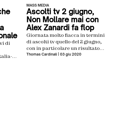
MASS MEDIA
 che
Ascolti tv 2 giugno,
Non Mollare mai con
la
Alex Zanardi fa flop
ionale
Giornata molto fiacca in termini
di ascolti tv quello del 2 giugno,
vi di
con in particolare un risultato
ben al di sotto delle aspettative
Thomas Cardinali
| 03 giu 2020
talia-
per Non Mollare Mai – Storie
lti
Tricolori, il charity show per
raccogliere fondi alla Croce
Rossa che ha conquistato
1.777.000 spettatori pari all’8.4%
di share su Rai 1. Nonostante i
tanti ospiti collegati […]