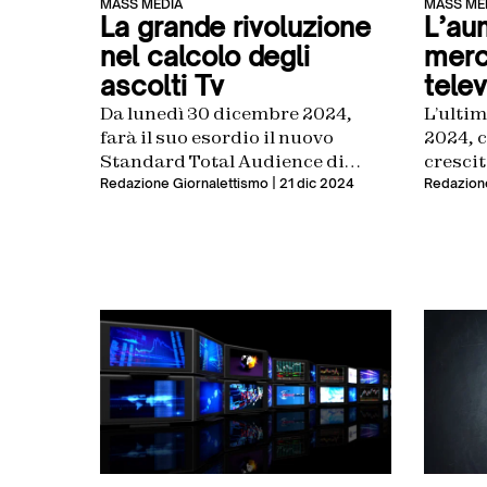
MASS MEDIA
MASS ME
La grande rivoluzione
L’au
nel calcolo degli
merc
ascolti Tv
tele
Da lunedì 30 dicembre 2024,
L’ultim
farà il suo esordio il nuovo
2024, 
Standard Total Audience di
cresci
Auditel. Nel dato aggregato
Redazione Giornalettismo
| 21 dic 2024
Redazione
saranno compresi gli ascolti da
pc, tablet e smartphone