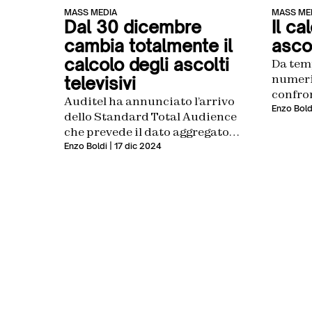
MASS MEDIA
MASS ME
Dal 30 dicembre
Il ca
cambia totalmente il
ascol
calcolo degli ascolti
Da tem
numeri,
televisivi
confron
Auditel ha annunciato l’arrivo
Enzo Bold
dello Standard Total Audience
che prevede il dato aggregato
della fruizione tv e di quella dai
Enzo Boldi
| 17 dic 2024
dispositivi