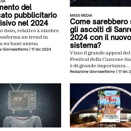
DIA
mento del
ato pubblicitario
MASS MEDIA
Come sarebbero s
visivo nel 2024
gli ascolti di San
o dato, relativo a ottobre
2024 con il nuov
conferma un trend in
ta su base annua
sistema?
 Giornalettismo
| 17 dic 2024
Visto il grande appeal del
Festival della Canzone ita
è di grande importanza
comprendere l’impatto de
Redazione Giornalettismo
| 17 dic 
nuovo Standard Total Au
di Auditel