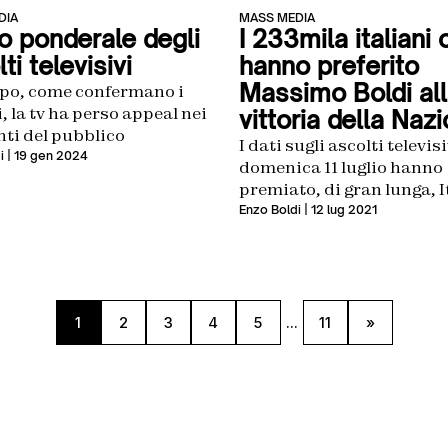
DIA
MASS MEDIA
lo ponderale degli
I 233mila italiani
ti televisivi
hanno preferito
Massimo Boldi al
po, come confermano i
 la tv ha perso appeal nei
vittoria della Naz
ti del pubblico
I dati sugli ascolti televisi
i
| 19 gen 2024
domenica 11 luglio hanno
premiato, di gran lunga, I
Inghilterra. Ma ci sono mo
Enzo Boldi
| 12 lug 2021
connazionali che hanno
preferito vedere altro
1
2
3
4
5
...
11
»