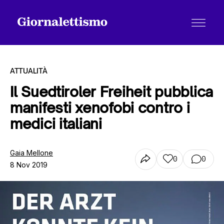
ATTUALITÀ
Il Suedtiroler Freiheit pubblica
manifesti xenofobi contro i
Tutti gli articoli
medici italiani
Chi siamo
Gaia Mellone
0
0
8 Nov 2019
Contatti