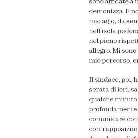
sono affidate a u
demonizza. E non
mio agio, da sem
nell’isola pedon
nel pieno rispet
allegro. Mi sono
mio percorso, en
Il sindaco, poi, 
serata di ieri, 
qualche minuto c
profondamente c
comunicare con 
contrapposizione