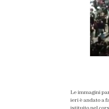
Le immagini parl
ieri è andato a f
istituito nel co