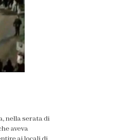
, nella serata di
 che aveva
ire ai locali di