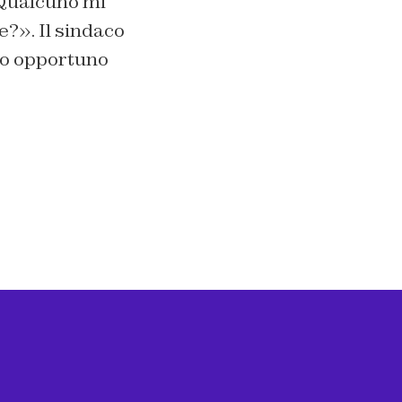
 Qualcuno mi
e?». Il sindaco
ato opportuno