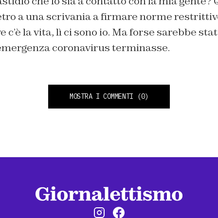
stidio che io sia a contatto con la mia gente?
tro a una scrivania a firmare norme restrittiv
 c’è la vita, lì ci sono io. Ma forse sarebbe st
’emergenza coronavirus terminasse.
MOSTRA I COMMENTI
(0)