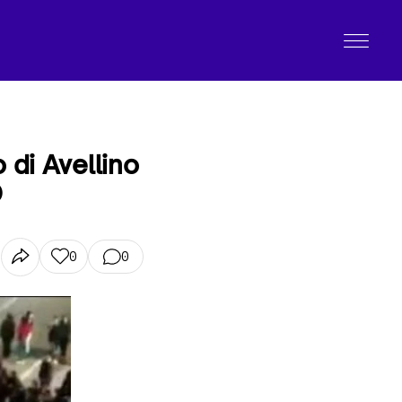
 di Avellino
O
0
0