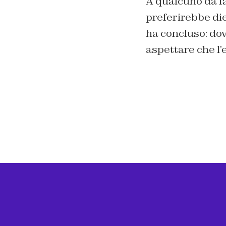
A qualcuno dà fa
preferirebbe die
ha concluso: dove
aspettare che l