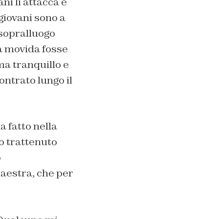
ni li attacca e
giovani sono a
 sopralluogo
la movida fosse
ma tranquillo e
ontrato lungo il
a fatto nella
no trattenuto
o
aestra, che per