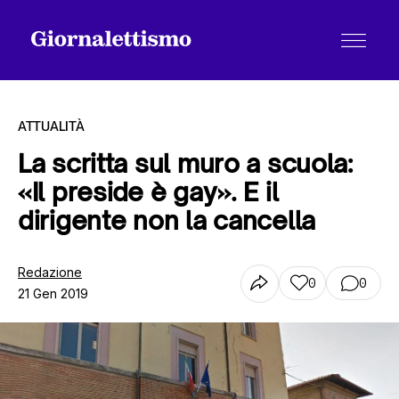
ATTUALITÀ
La scritta sul muro a scuola:
«Il preside è gay». E il
Tutti gli articoli
dirigente non la cancella
Chi siamo
Redazione
0
0
21 Gen 2019
Contatti