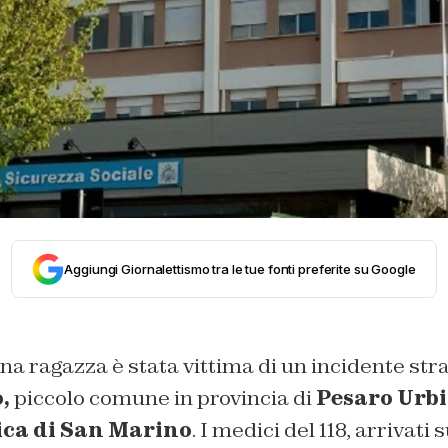
Aggiungi Giornalettismo tra le tue fonti preferite su Google
a ragazza è stata vittima di un incidente str
,
piccolo comune in provincia di
Pesaro Urb
ca di San Marino
. I medici del 118, arrivati