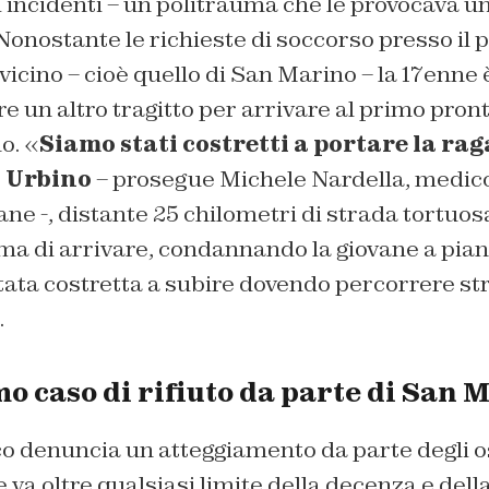
 incidenti – un politrauma che le provocava un
Nonostante le richieste di soccorso presso il 
vicino – cioè quello di San Marino – la 17enne 
re un altro tragitto per arrivare al primo pron
no. «
Siamo stati costretti a portare la ra
i Urbino
– prosegue Michele Nardella, medico
ane -, distante 25 chilometri di strada tortuo
ma di arrivare, condannando la giovane a pian
tata costretta a subire dovendo percorrere st
.
mo caso di rifiuto da parte di San 
o denuncia un atteggiamento da parte degli o
va oltre qualsiasi limite della decenza e dell