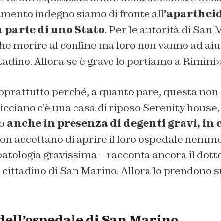
ento indegno siamo di fronte all
’apartheid
 parte di uno Stato
. Per le autorità di San 
che morire al confine ma loro non vanno ad ai
ttadino. Allora se è grave lo portiamo a Rimini»
soprattutto perché, a quanto pare, questa non 
icciano c’è una casa di riposo Serenity house,
o
anche in presenza di degenti gravi, in c
non accettano di aprire il loro ospedale nemme
tologia gravissima – racconta ancora il dotto
cittadino di San Marino. Allora lo prendono s
 dell’ospedale di San Marino