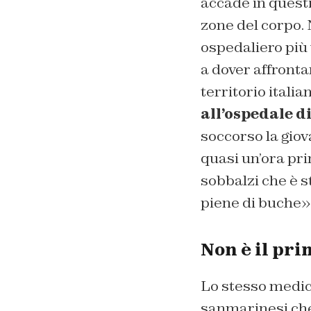
accade in questi
zone del corpo. 
ospedaliero più 
a dover affronta
territorio italia
all’ospedale d
soccorso la giov
quasi un’ora pri
sobbalzi che è s
piene di buche»
Non è il pri
Lo stesso medic
sanmarinesi che 