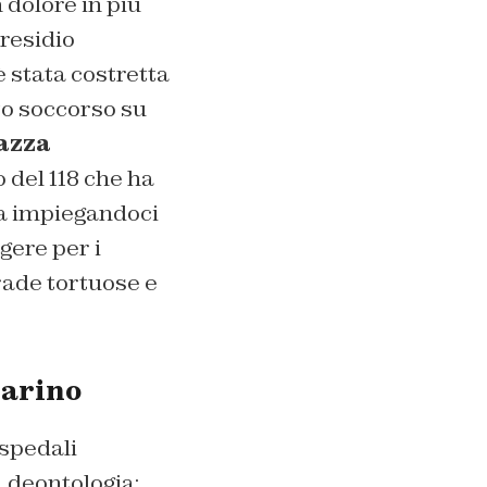
 dolore in più
presidio
è stata costretta
to soccorso su
gazza
 del 118 che ha
sa impiegandoci
gere per i
rade tortuose e
Marino
spedali
a deontologia: