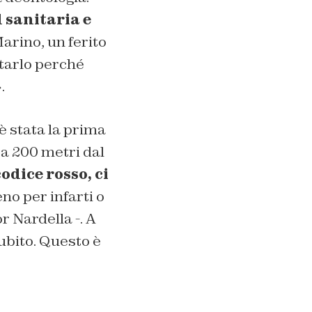
 sanitaria e
Marino, un ferito
utarlo perché
.
è stata la prima
 a 200 metri dal
odice rosso, ci
no per infarti o
r Nardella -. A
ubito. Questo è