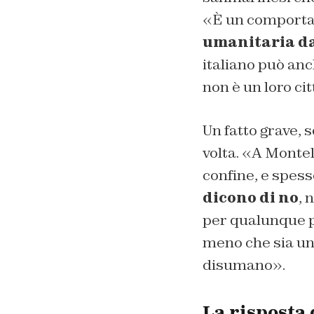
«È un comportam
umanitaria da
italiano può an
non è un loro ci
Un fatto grave, 
volta. «A Montel
confine, e spess
dicono di no
, 
per qualunque pa
meno che sia un 
disumano».
La risposta