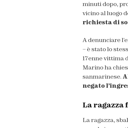
minuti dopo, pro
vicino al luogo 
richiesta di s
A denunciare l’e
– è stato lo stes
17enne vittima d
Marino ha chiest
sanmarinese.
A
negato l’ingr
La ragazza f
La ragazza, sba