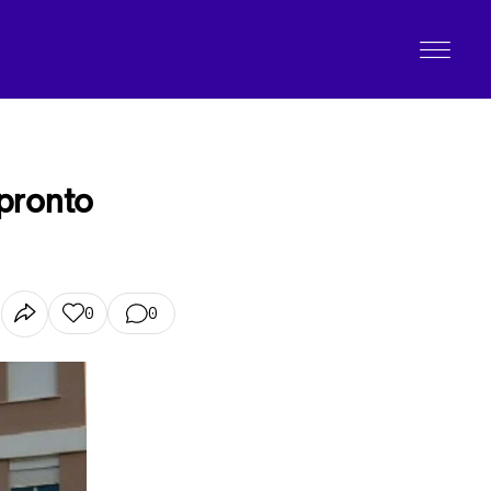
 pronto
0
0