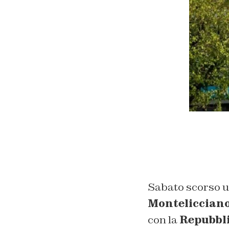
Sabato scorso un
Montelicciano
con la
Repubbli