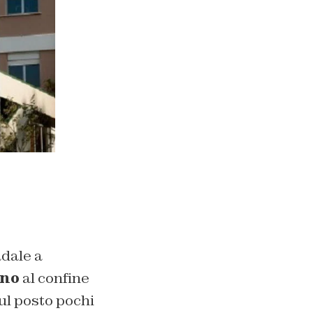
adale a
ino
al confine
 sul posto pochi