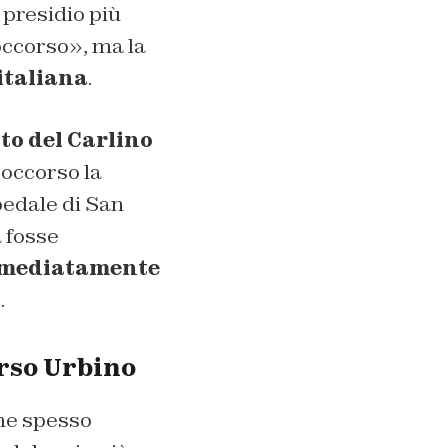
 presidio più
soccorso», ma la
italiana
.
to del Carlino
soccorso la
pedale di San
 fosse
immediatamente
.
erso Urbino
ome spesso