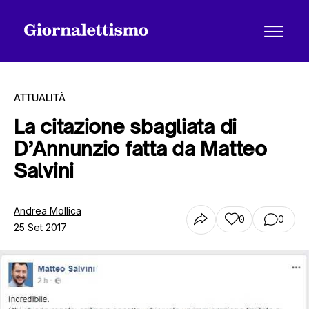
ATTUALITÀ
La citazione sbagliata di
D’Annunzio fatta da Matteo
Tutti gli articoli
Salvini
Chi siamo
Andrea Mollica
0
0
25 Set 2017
Contatti