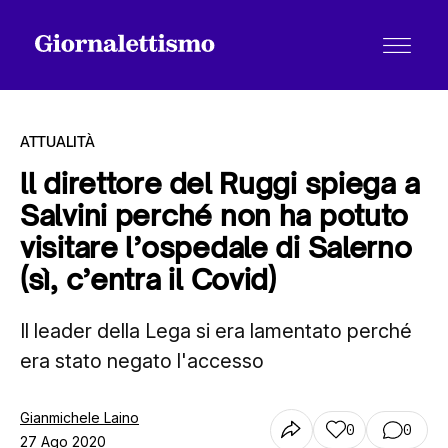
ATTUALITÀ
ll direttore del Ruggi spiega a
Salvini perché non ha potuto
Tutti gli articoli
visitare l’ospedale di Salerno
(sì, c’entra il Covid)
Chi siamo
Il leader della Lega si era lamentato perché
era stato negato l'accesso
Contatti
Gianmichele Laino
0
0
27 Ago 2020