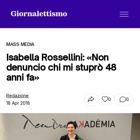
MASS MEDIA
Isabella Rossellini: «Non
denuncio chi mi stuprò 48
Tutti gli articoli
anni fa»
Chi siamo
Redazione
0
0
18 Apr 2018
Contatti