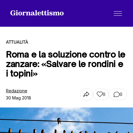
ATTUALITÀ
Roma e la soluzione contro le
zanzare: «Salvare le rondini e
Tutti gli articoli
i topini»
Chi siamo
Redazione
0
0
30 Mag 2018
Contatti