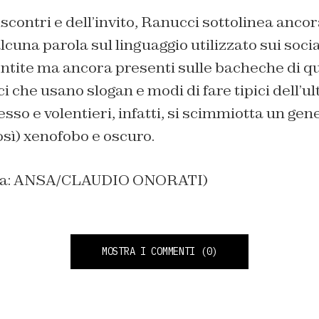
riscontri e dell’invito, Ranucci sottolinea anc
lcuna parola sul linguaggio utilizzato sui socia
tite ma ancora presenti sulle bacheche di qu
ici che usano slogan e modi di fare tipici dell’
esso e volentieri, infatti, si scimmiotta un gen
sì) xenofobo e oscuro.
tina: ANSA/CLAUDIO ONORATI)
MOSTRA I COMMENTI
(0)