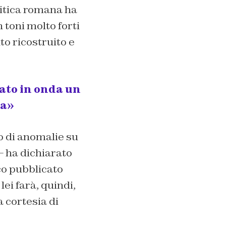
olitica romana ha
n toni molto forti
o ricostruito e
dato in onda un
ta»
o di anomalie su
– ha dichiarato
co pubblicato
lei farà, quindi,
 cortesia di