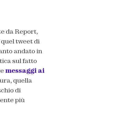
te da Report,
 quel tweet di
anto andato in
ica sul fatto
re
messaggi ai
ura, quella
chio di
mente più