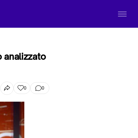
 analizzato
0
0