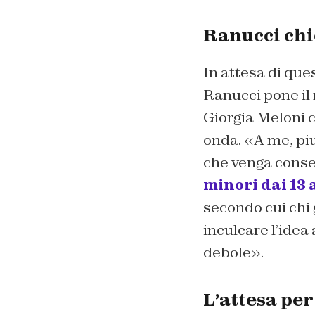
Ranucci chi
In attesa di que
Ranucci pone il 
Giorgia Meloni c
onda. «A me, piu
che venga consen
minori dai 13 
secondo cui chi 
inculcare l’idea 
debole».
L’attesa pe