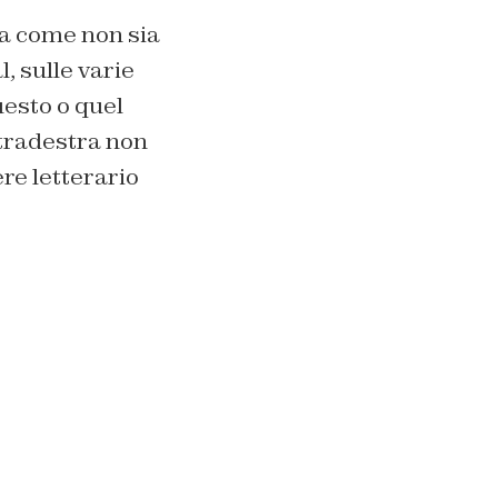
ora come non sia
l, sulle varie
esto o quel
ultradestra non
ere letterario