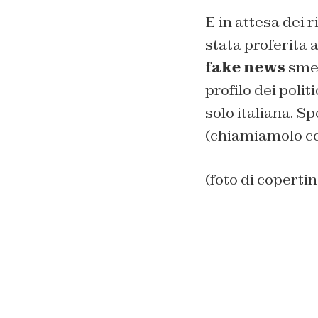
E in attesa dei 
stata proferita a
fake news
smen
profilo dei polit
solo italiana. Sp
(chiamiamolo co
(foto di coper