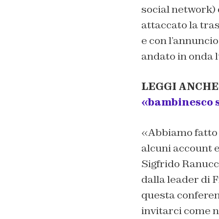
social network) d
attaccato la tr
e con l’annunci
andato in onda l
LEGGI ANCHE
«bambinesco se
«Abbiamo fatto 
alcuni account e
Sigfrido Ranucci 
dalla leader di Fr
questa conferenz
invitarci come n