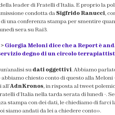
ella leader di Fratelli d’Italia. E proprio la p
asmissione condotta da
Sigfrido Ranucci
, co
o di una conferenza stampa per smentire quant
unedì sera su Rai3.
 >
Giorgia Meloni dice che a Report è an
rvizio degno di un circolo terrapiattis
un’analisi su
dati oggettivi
. Abbiamo parlat
 abbiamo chiesto conto di questo alla Meloni 
all’
AdnKronos
, in risposta al tweet polemi
atelli d’Italia nella tarda serata di lunedì -. Se 
a stampa con dei dati, le chiediamo di farci la
oi siamo andati da lei a chiedere conto».