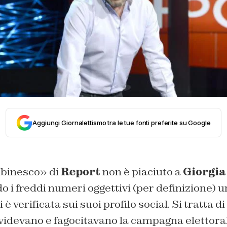
Aggiungi Giornalettismo tra le tue fonti preferite su Google
mbinesco» di
Report
non è piaciuto a
Giorgia
ndo i freddi numeri oggettivi (per definizione) 
 è verificata sui suoi profilo social. Si tratta d
ividevano e fagocitavano la campagna elettora