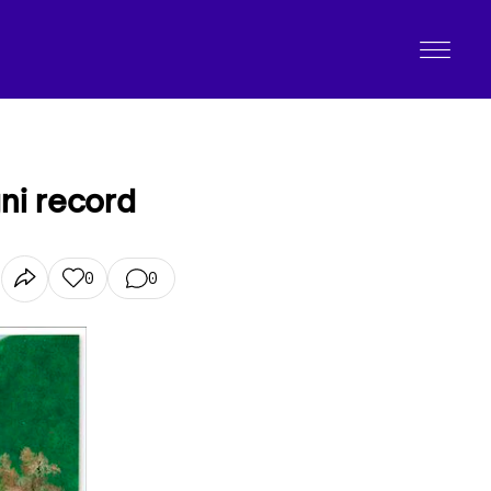
ni record
0
0