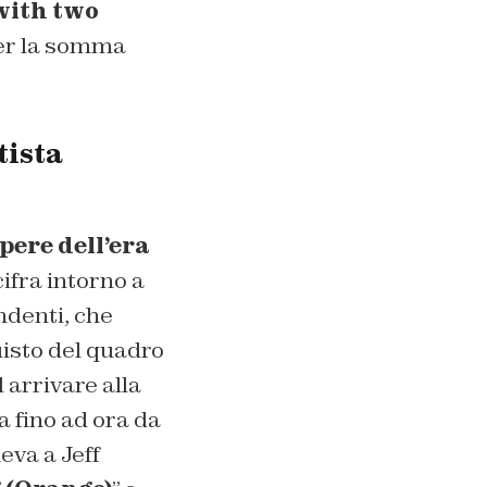
 with two
per la somma
tista
pere dell’era
ifra intorno a
endenti, che
uisto del quadro
 arrivare alla
a fino ad ora da
eva a Jeff