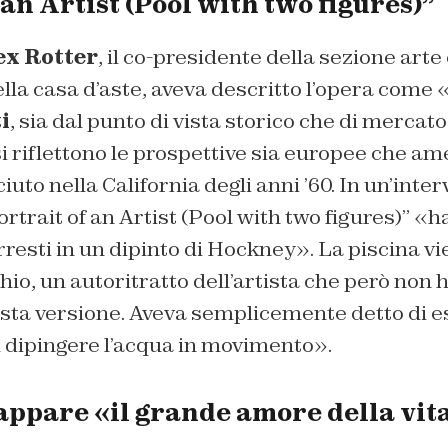
 an Artist (Pool with two figures)”
ex Rotter
, il co-presidente della sezione ar
la casa d’aste, aveva descritto l’opera come 
i
, sia dal punto di vista storico che di merca
si riflettono le prospettive sia europee che a
ciuto nella California degli anni ’60. In un’inte
trait of an Artist (Pool with two figures)” «ha 
resti in un dipinto di Hockney». La piscina vi
o, un autoritratto dell’artista che però non 
ta versione. Aveva semplicemente detto di e
l dipingere l’acqua in movimento».
appare «il grande amore della vita