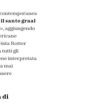
te contemporanea
«
il santo graal
to», aggiungendo
mericane
rvista Rotter
tutti gli
ene interpretata
ha mai
ssere
 di