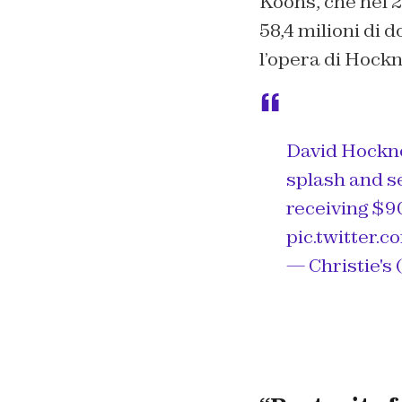
Koons, che nel 2
58,4 milioni di d
l’opera di Hock
David Hockney
splash and s
receiving $9
pic.twitter
— Christie's