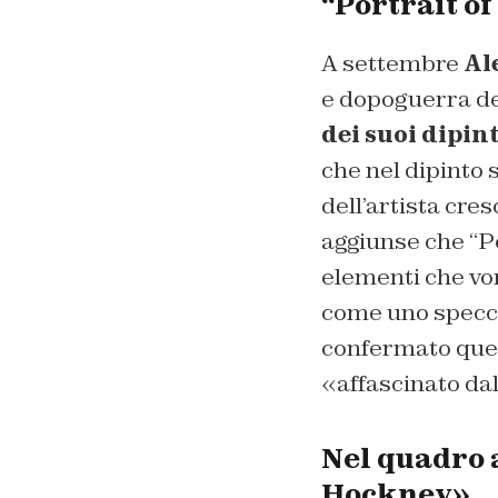
“Portrait of
A settembre
Al
e dopoguerra del
dei suoi dipint
che nel dipinto 
dell’artista cres
aggiunse che “Por
elementi che vor
come uno specchi
confermato ques
«affascinato da
Nel quadro 
Hockney»