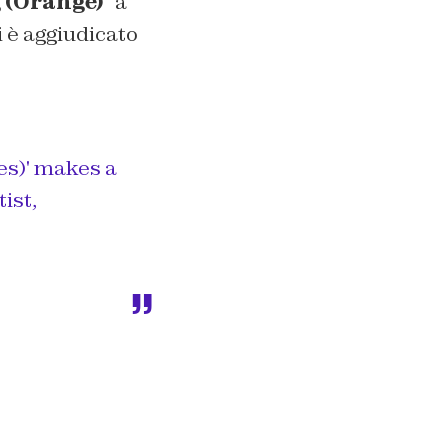
 (Orange)
” a
i è aggiudicato
es)' makes a
tist,