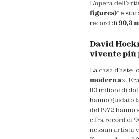
L’opera dell’arti
figures)
” è sta
record di
90,3 m
David Hockn
vivente più
La casa d’aste l
moderna
». Er
80 milioni di dol
hanno guidato la
del 1972 hanno s
cifra record di 
nessun artista v