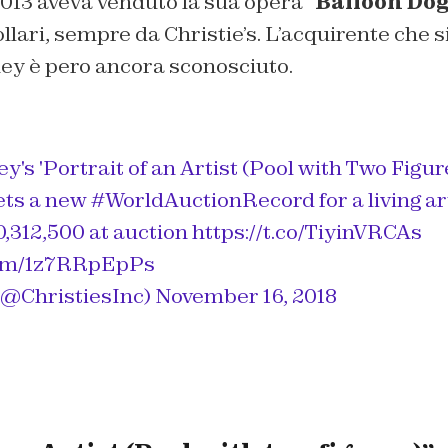
013 aveva venduto la sua opera “
Balloon Dog
ollari, sempre da Christie’s. L’acquirente che s
ney è pero ancora sconosciuto.
's 'Portrait of an Artist (Pool with Two Figur
ets a new
#WorldAuctionRecord
for a living ar
0,312,500 at auction
https://t.co/TiyinVRCAs
.com/1z7RRpEpPs
 (@ChristiesInc)
November 16, 2018