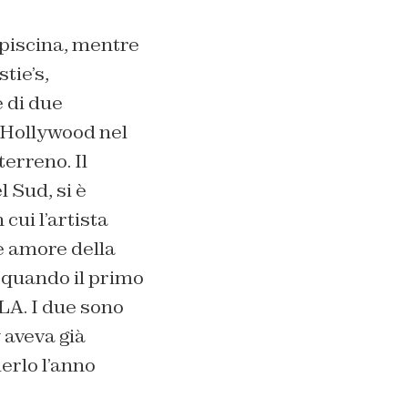
a piscina, mentre
tie’s,
 di due
a Hollywood nel
terreno. Il
l Sud, si è
n cui l’artista
e amore della
, quando il primo
LA. I due sono
 aveva già
erlo l’anno