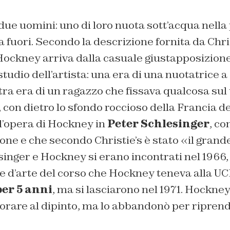
e due uomini: uno di loro nuota sott’acqua nell
a fuori. Secondo la descrizione fornita da Chris
 Hockney arriva dalla casuale giustapposizione
 studio dell’artista: una era di una nuotatrice 
tra era di un ragazzo che fissava qualcosa sul 
 con dietro lo sfondo roccioso della Francia de
l’opera di Hockney in
Peter Schlesinger
, co
one e che secondo Christie’s è stato «il grand
singer e Hockney si erano incontrati nel 1966
e d’arte del corso che Hockney teneva alla UC
per 5 anni
, ma si lasciarono nel 1971. Hockney
orare al dipinto, ma lo abbandonò per riprend