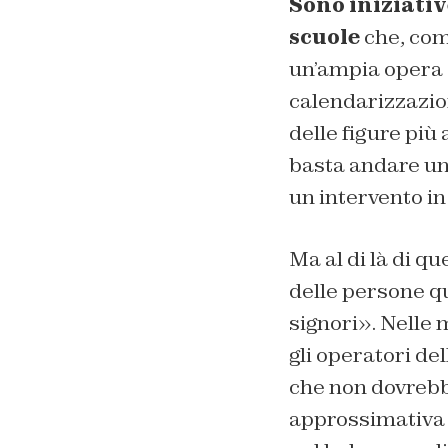
Sono iniziativ
scuole
che, com
un’ampia opera d
calendarizzazion
delle figure più
basta andare una
un intervento in
Ma al di là di q
delle persone q
signori». Nelle m
gli operatori de
che non dovrebb
approssimativa e