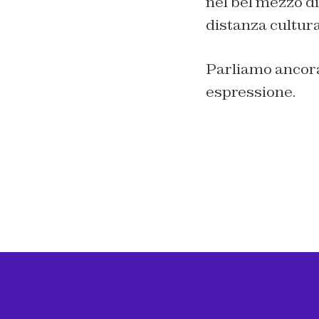
nel bel mezzo di
distanza cultura
Parliamo ancora 
espressione.