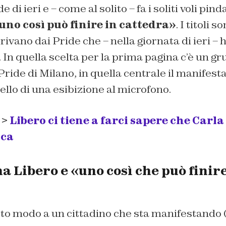
 di ieri e – come al solito – fa i soliti voli pinda
no così può finire in cattedra»
. I titoli 
ivano dai Pride che – nella giornata di ieri 
e. In quella scelta per la prima pagina c’è un g
Pride di Milano, in quella centrale il manifest
llo di una esibizione al microfono.
 >
Libero ci tiene a farci sapere che Carla 
ica
 Libero e «uno così che può finire
esto modo a un cittadino che sta manifestando