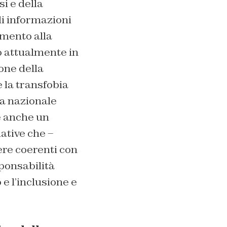
i e della
 di informazioni
imento alla
no attualmente in
ione della
 la tran­sfobia
ta nazionale
de anche un
iative che –
re coerenti con
sponsabilità
 e l’inclusione e