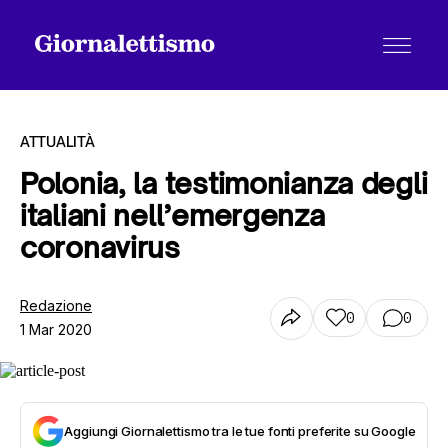
ATTUALITÀ
Polonia, la testimonianza degli
italiani nell’emergenza
Tutti gli articoli
coronavirus
Chi siamo
Redazione
0
0
1 Mar 2020
Contatti
Aggiungi Giornalettismo tra le tue fonti preferite su Google