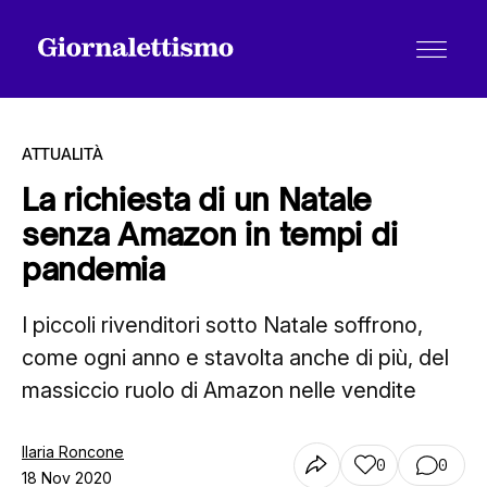
ATTUALITÀ
La richiesta di un Natale
senza Amazon in tempi di
Tutti gli articoli
pandemia
I piccoli rivenditori sotto Natale soffrono,
Chi siamo
come ogni anno e stavolta anche di più, del
massiccio ruolo di Amazon nelle vendite
Contatti
Ilaria Roncone
0
0
18 Nov 2020