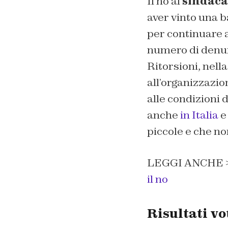
Il no al
sindac
aver vinto una b
per continuare 
numero di denunc
Ritorsioni, nell
all’organizzazion
alle condizioni 
anche
in Italia
e
piccole e che no
LEGGI ANCHE 
il no
Risultati v