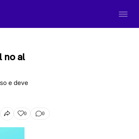
 no al
sso e deve
0
0