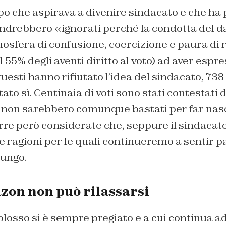
o che aspirava a divenire sindacato e che ha 
i andrebbero «ignorati perché la condotta del d
osfera di confusione, coercizione e paura di 
il 55% degli aventi diritto al voto) ad aver espre
 questi hanno rifiutato l’idea del sindacato, 73
ato sì. Centinaia di voti sono stati contestat
non sarebbero comunque bastati per far nasc
re però considerate che, seppure il sindacato
ragioni per le quali continueremo a sentir p
lungo.
on non può rilassarsi
colosso si è sempre pregiato e a cui continua a