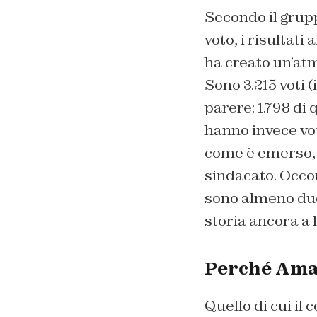
Secondo il grupp
voto, i risultat
ha creato un’atm
Sono 3.215 voti (
parere: 1.798 di
hanno invece vot
come è emerso, 
sindacato. Occor
sono almeno due 
storia ancora a 
Perché Amaz
Quello di cui il 