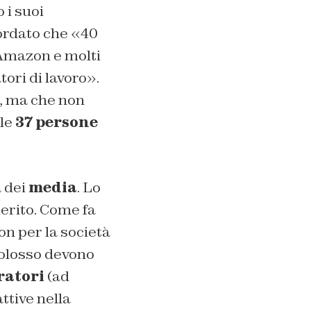
 i suoi
ordato che «40
 Amazon e molti
tori di lavoro».
, ma che non
lle
37 persone
a dei
media
. Lo
merito. Come fa
n per la società
colosso devono
ratori
(ad
ttive nella