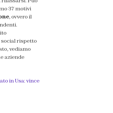
 rilassarsi. Può
imo 37 motivi
ione
, ovvero il
ndenti.
ito
 social rispetto
esto, vediamo
he aziende
ato in Usa: vince