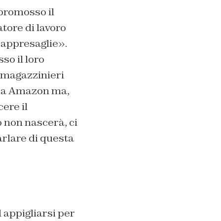
promosso il
atore di lavoro
rappresaglie».
sso il loro
8 magazzinieri
i da Amazon ma,
ere il
 non nascerà, ci
arlare di questa
d appigliarsi per