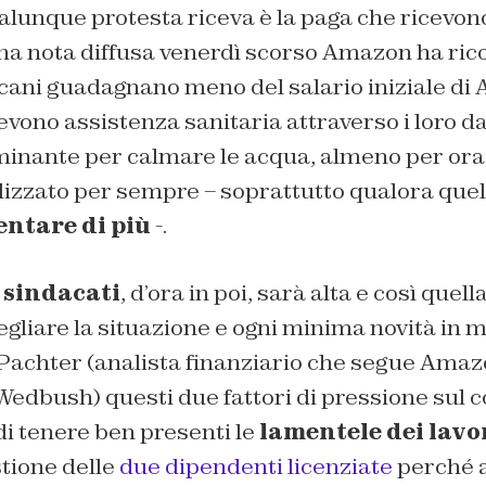
lunque protesta riceva è la paga che ricevono
una nota diffusa venerdì scorso Amazon ha ric
icani guadagnano meno del salario iniziale di
evono assistenza sanitaria attraverso i loro da
inante per calmare le acqua, almeno per ora
ilizzato per sempre – soprattutto qualora que
entare di più
-.
i
sindacati
, d’ora in poi, sarà alta e così quell
gliare la situazione e ogni minima novità in 
Pachter (analista finanziario che segue Amazo
Wedbush) questi due fattori di pressione sul 
di tenere ben presenti le
lamentele dei lavo
tione delle
due dipendenti licenziate
perché a