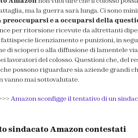
ato Amazon
non vuol dire che il colosso possa
attaglia, ma la guerra sarà lunga. Ci sono min
a
preoccuparsi e a occuparsi della quest
e per ritorsione ricevute da altrettanti dipe
a fattispecie licenziamento e punizioni, in segu
e di scioperi o alla diffusione di lamentele via
dei lavoratori del colosso. Questioni che, del r
 che possono riguardare sia aziende grandi c
n vanno mai sottovalutate.
>>>
Amazon sconfigge il tentativo di un sindac
oto sindacato Amazon contestati