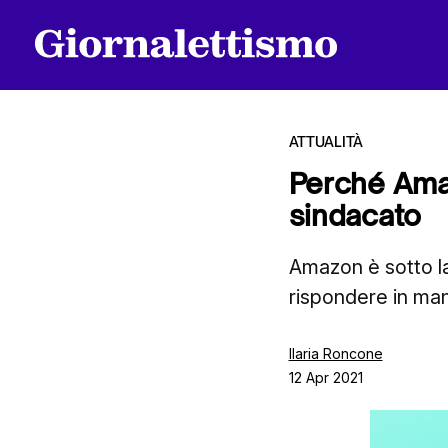
ATTUALITÀ
Perché Amaz
sindacato
Tutti gli articoli
Amazon è sotto la
rispondere in man
Chi siamo
Ilaria Roncone
12 Apr 2021
Contatti