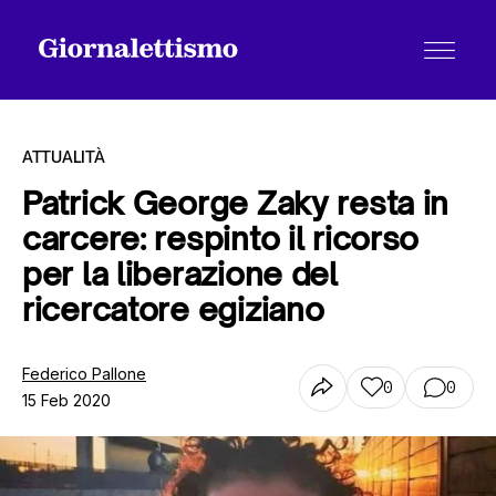
ATTUALITÀ
Patrick George Zaky resta in
carcere: respinto il ricorso
Tutti gli articoli
per la liberazione del
ricercatore egiziano
Chi siamo
Federico Pallone
0
0
15 Feb 2020
Contatti