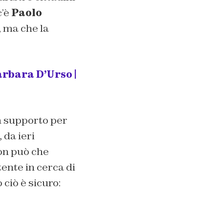
c’è
Paolo
, ma che la
arbara D’Urso |
un supporto per
 da ieri
non può che
tente in cerca di
 ciò è sicuro: