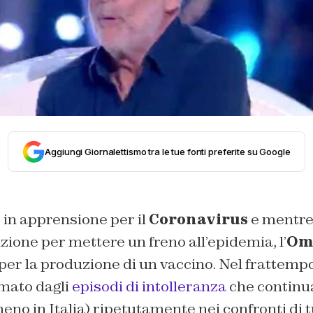
Aggiungi Giornalettismo tra le tue fonti preferite su Google
 in apprensione per il
Coronavirus
e mentre 
zione per mettere un freno all’epidemia, l’
Om
er la produzione di un vaccino. Nel frattempo
rmato dagli
episodi di intolleranza
che continu
eno in Italia) ripetutamente nei confronti di tu