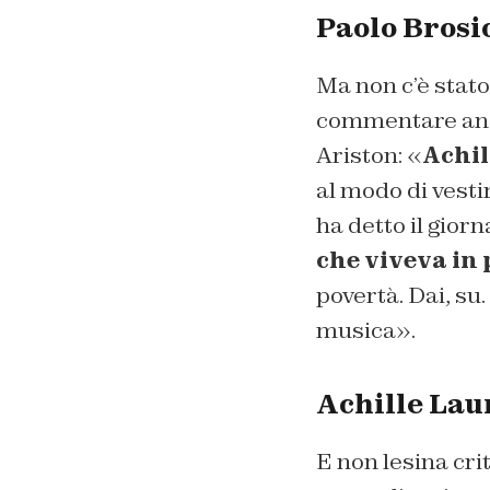
Paolo Brosi
Ma non c’è stato
commentare anche
Ariston: «
Achil
al modo di vest
ha detto il giorna
che viveva in
povertà. Dai, su.
musica».
Achille Lau
E non lesina cr