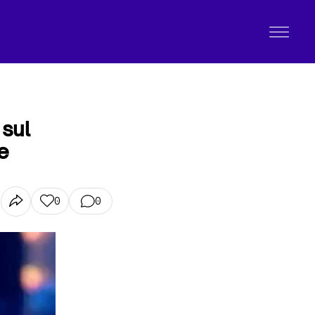
 sul
e
0
0