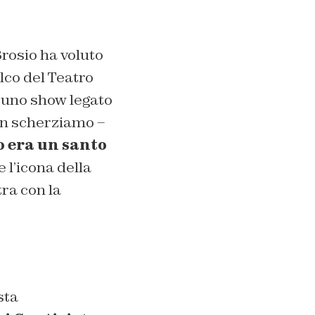
Brosio ha voluto
lco del Teatro
e uno show legato
on scherziamo –
 era un santo
 l’icona della
tra con la
sta