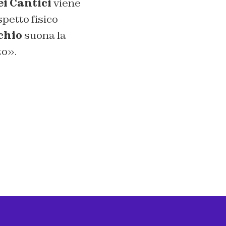
ei Cantici
viene
spetto fisico
chio
suona la
to».