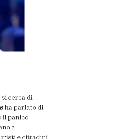
si cerca di
s
ha parlato di
 il panico
ano a
risti e cittadini