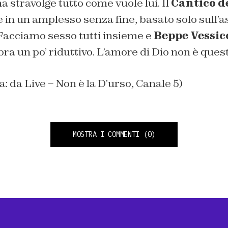
a stravolge tutto come vuole lui. Il
Cantico d
e in un amplesso senza fine, basato solo sull’a
 Facciamo sesso tutti insieme e
Beppe Vessic
a un po’ riduttivo. L’amore di Dio non è ques
a: da Live – Non è la D’urso, Canale 5)
MOSTRA I COMMENTI
(0)