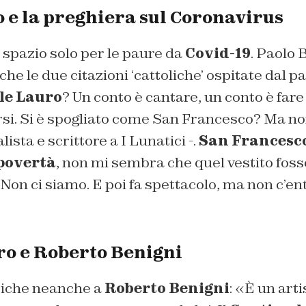
o e la preghiera sul Coronavirus
 spazio solo per le paure da
Covid-19
. Paolo 
 le due citazioni ‘cattoliche’ ospitate dal pa
le Lauro
? Un conto è cantare, un conto è far
irsi. Si è spogliato come San Francesco? Ma n
lista e scrittore a I Lunatici -.
San Francesco
 povertà
, non mi sembra che quel vestito fosse
 Non ci siamo. E poi fa spettacolo, ma non c’en
ro e Roberto Benigni
itiche neanche a
Roberto Benigni
: «È un arti