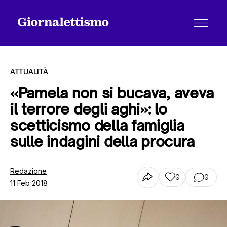
ATTUALITÀ
«Pamela non si bucava, aveva
il terrore degli aghi»: lo
Tutti gli articoli
scetticismo della famiglia
sulle indagini della procura
Chi siamo
Redazione
0
0
11 Feb 2018
Contatti