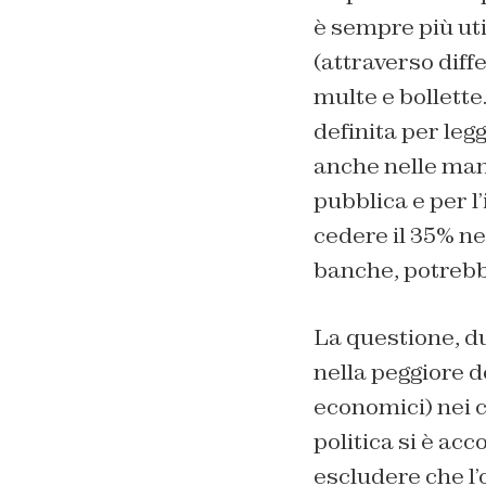
è sempre più util
(attraverso diff
multe e bollette
definita per leg
anche nelle mani
pubblica e per 
cedere il 35% ne
banche, potrebbe
La questione, d
nella peggiore de
economici) nei c
politica si è ac
escludere che l’