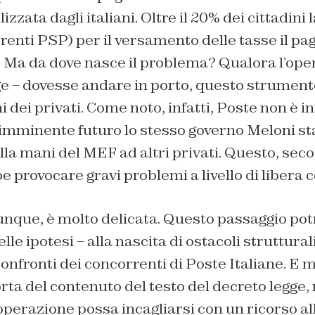
izzata dagli italiani. Oltre il 20% dei cittadini l
erenti PSP) per il versamento delle tasse il p
. Ma da dove nasce il problema? Qualora l’ope
ge – dovesse andare in porto, questo strument
 dei privati. Come noto, infatti, Poste non è 
l’imminente futuro lo stesso governo Meloni s
lla mani del MEF ad altri privati. Questo, sec
 provocare gravi problemi a livello di libera 
unque, è molto delicata. Questo passaggio pot
lle ipotesi – alla nascita di ostacoli struttural
onfronti dei concorrenti di Poste Italiane. E 
corta del contenuto del testo del decreto legge,
operazione possa incagliarsi con un ricorso a