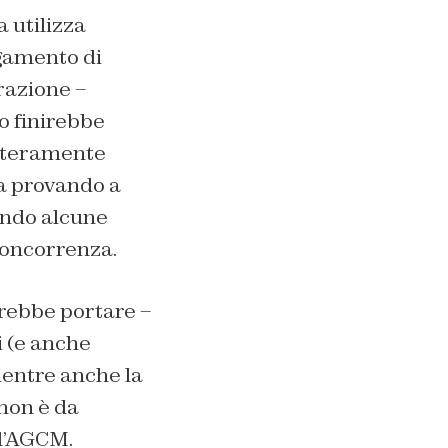
a utilizza
agamento di
razione –
o finirebbe
interamente
ta provando a
ondo alcune
concorrenza.
rebbe portare –
i (e anche
mentre anche la
 non è da
ll’AGCM.