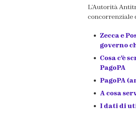
L’Autorità Antit
concorrenziale 
Zecca e Po
governo ch
Cosa c’è s
PagoPA
PagoPA (an
A cosa ser
I dati di u