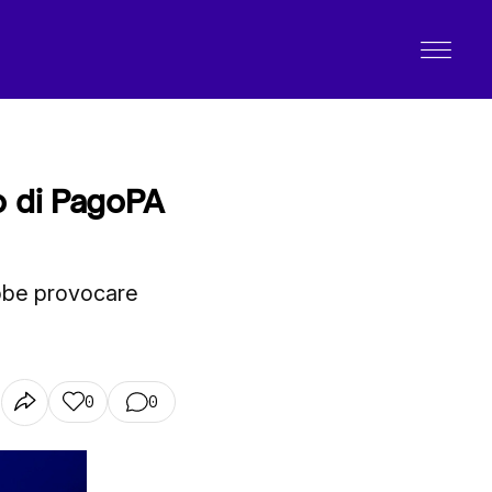
o di PagoPA
ebbe provocare
0
0