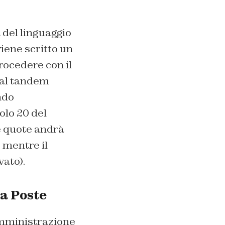
 del linguaggio
iene scritto un
procedere con il
 al tandem
ndo
olo 20 del
le quote andrà
, mentre il
vato).
 a Poste
Amministrazione