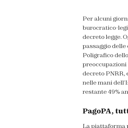
Per alcuni giorn
burocratico-legi
decreto legge. Og
passaggio delle
Poligrafico dell
preoccupazioni 
decreto PNRR, en
nelle mani dell’I
restante 49% and
PagoPA, tutt
La piattaforma 