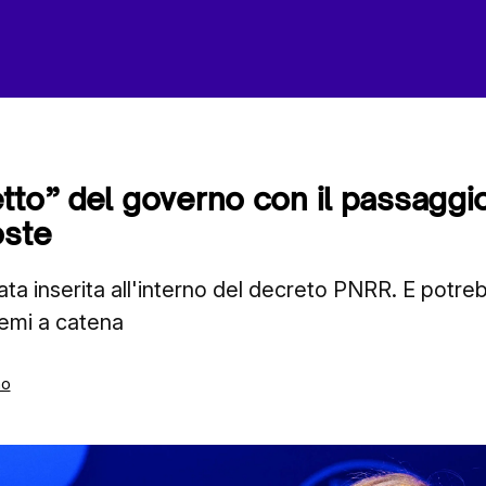
tto” del governo con il passaggi
oste
ata inserita all'interno del decreto PNRR. E potr
lemi a catena
mo