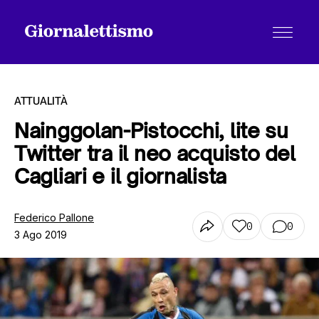
ATTUALITÀ
Nainggolan-Pistocchi, lite su
Twitter tra il neo acquisto del
Tutti gli articoli
Cagliari e il giornalista
Chi siamo
Federico Pallone
0
0
3 Ago 2019
Contatti