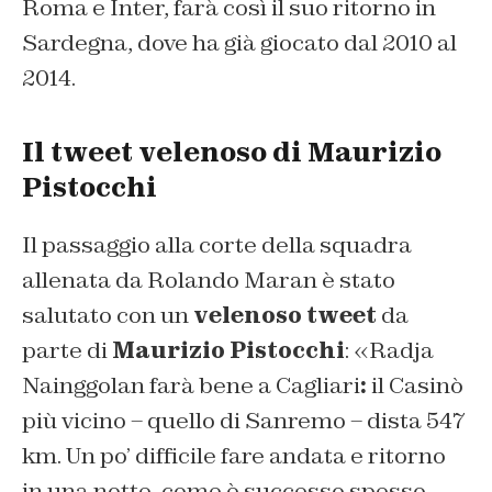
Roma e Inter, farà così il suo ritorno in
Sardegna, dove ha già giocato dal 2010 al
2014.
Il tweet velenoso di Maurizio
Pistocchi
Il passaggio alla corte della squadra
allenata da Rolando Maran è stato
salutato con un
velenoso tweet
da
parte di
Maurizio Pistocchi
: «Radja
Nainggolan farà bene a Cagliari
:
il Casinò
più vicino – quello di Sanremo – dista 547
km. Un po’ difficile fare andata e ritorno
in una notte, come è successo spesso