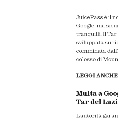
JuicePass è il n
Google, ma sicu
tranquilli. Il Ta
sviluppata su ri
comminata dall’
colosso di Moun
LEGGI ANCHE
Multa a Goog
Tar del Laz
L’autorità garan