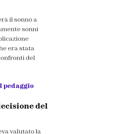
rà il sonno a
iamente sonni
pplicazione
he era stata
onfronti del
el pedaggio
decisione del
eva valutato la