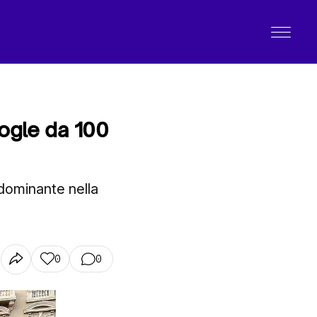
oogle da 100
dominante nella
0
0