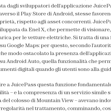
ta dagli sviluppatori dell’applicazione Juice
averso il Play Store di Android, stesse favore
rietà, rispetto agli asset concorrenti. JuiceP
iluppata da Enel X, che permette di visionare
carica per le vetture elettriche. Si tratta di un
su Google Maps: per questo, secondo l’autorit
che modo ostacolato la presenza dell’applica
 su Android Auto, quella funzionalità che perm
rumenti digitali quando gli utenti sono alla guid
edire a JuicePass questa funzione fondamental
lità – e la compresenza di un servizio simile
 del colosso di Mountain View – avevano indott
rregolarità nel trattamento, comminando, cos