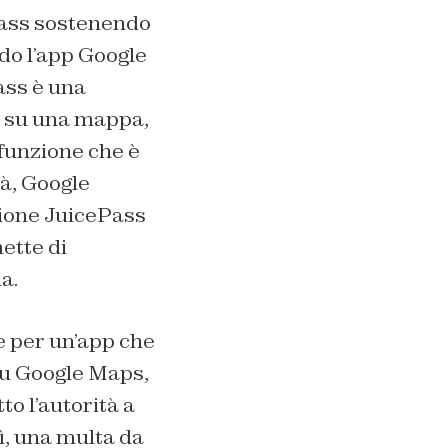
Pass sostenendo
ndo l’app Google
ass è una
, su una mappa,
a funzione che è
à, Google
zione JuicePass
ette di
a.
e per un’app che
 su Google Maps,
o l’autorità a
ì, una multa da