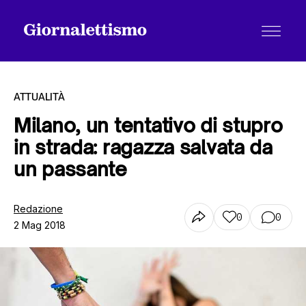
ATTUALITÀ
Milano, un tentativo di stupro
in strada: ragazza salvata da
Tutti gli articoli
un passante
Chi siamo
Redazione
0
0
2 Mag 2018
Contatti