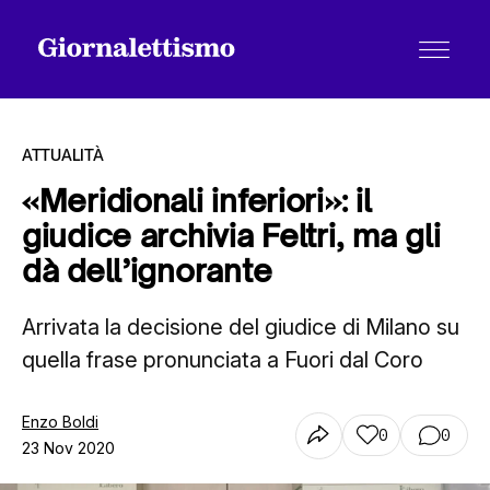
ATTUALITÀ
«Meridionali inferiori»: il
giudice archivia Feltri, ma gli
Tutti gli articoli
dà dell’ignorante
Arrivata la decisione del giudice di Milano su
Chi siamo
quella frase pronunciata a Fuori dal Coro
Contatti
Enzo Boldi
0
0
23 Nov 2020