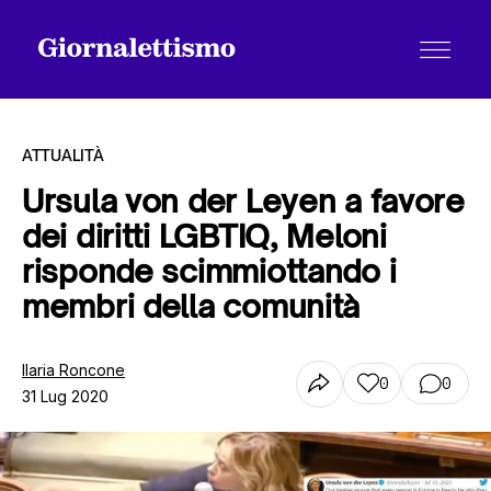
ATTUALITÀ
Ursula von der Leyen a favore
dei diritti LGBTIQ, Meloni
Tutti gli articoli
risponde scimmiottando i
membri della comunità
Chi siamo
Ilaria Roncone
0
0
31 Lug 2020
Contatti