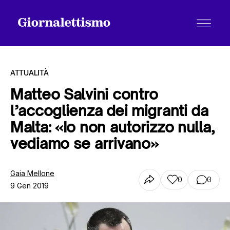
ATTUALITÀ
Matteo Salvini contro
l’accoglienza dei migranti da
Tutti gli articoli
Malta: «Io non autorizzo nulla,
vediamo se arrivano»
Chi siamo
Gaia Mellone
0
0
9 Gen 2019
Contatti