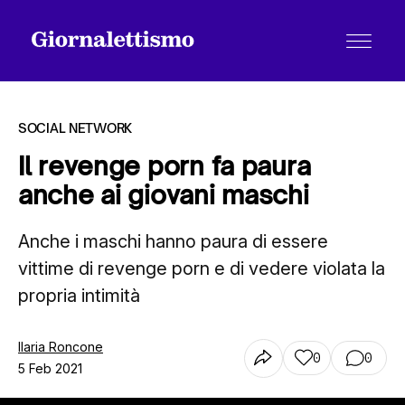
SOCIAL NETWORK
Il revenge porn fa paura
anche ai giovani maschi
Tutti gli articoli
Anche i maschi hanno paura di essere
vittime di revenge porn e di vedere violata la
Chi siamo
propria intimità
Contatti
Ilaria Roncone
0
0
5 Feb 2021