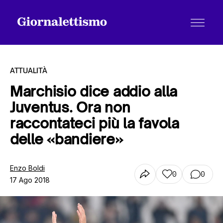
ATTUALITÀ
Marchisio dice addio alla
Juventus. Ora non
Tutti gli articoli
raccontateci più la favola
delle «bandiere»
Chi siamo
Enzo Boldi
0
0
17 Ago 2018
Contatti