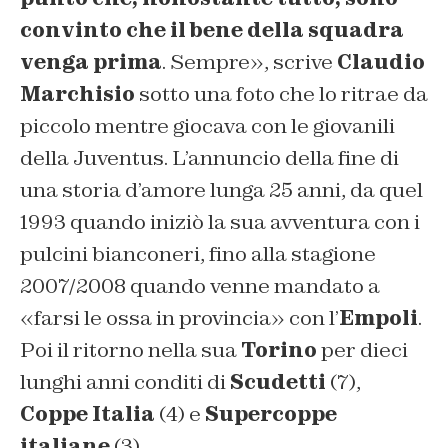
convinto che il bene della squadra
venga prima
. Sempre», scrive
Claudio
Marchisio
sotto una foto che lo ritrae da
piccolo mentre giocava con le giovanili
della Juventus. L’annuncio della fine di
una storia d’amore lunga 25 anni, da quel
1993 quando iniziò la sua avventura con i
pulcini bianconeri, fino alla stagione
2007/2008 quando venne mandato a
«farsi le ossa in provincia» con l’
Empoli
.
Poi il ritorno nella sua
Torino
per dieci
lunghi anni conditi di
Scudetti
(7),
Coppe Italia
(4) e
Supercoppe
italiane
(3).