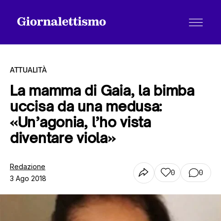
ATTUALITÀ
La mamma di Gaia, la bimba
uccisa da una medusa:
Tutti gli articoli
«Un’agonia, l’ho vista
diventare viola»
Chi siamo
Redazione
0
0
3 Ago 2018
Contatti