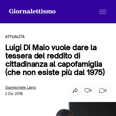
ATTUALITÀ
Luigi Di Maio vuole dare la
tessera del reddito di
Tutti gli articoli
cittadinanza al capofamiglia
(che non esiste più dal 1975)
Chi siamo
Gianmichele Laino
0
0
2 Dic 2018
Contatti