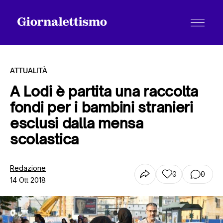
ATTUALITÀ
A Lodi è partita una raccolta
fondi per i bambini stranieri
Tutti gli articoli
esclusi dalla mensa
scolastica
Chi siamo
Redazione
0
0
14 Ott 2018
Contatti