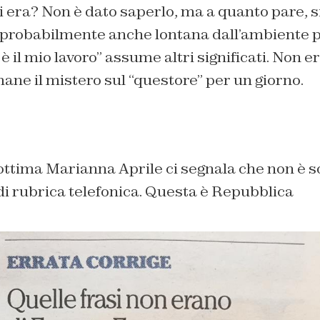
hi era? Non è dato saperlo, ma a quanto pare, s
 probabilmente anche lontana dall’ambiente po
 è il mio lavoro” assume altri significati. N
imane il mistero sul “questore” per un giorno.
ottima Marianna Aprile ci segnala che non è so
di rubrica telefonica. Questa è Repubblica