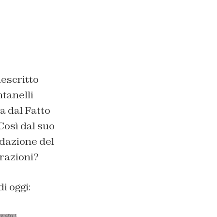
descritto
tanelli
a dal Fatto
Così dal suo
edazione del
arazioni?
i oggi: