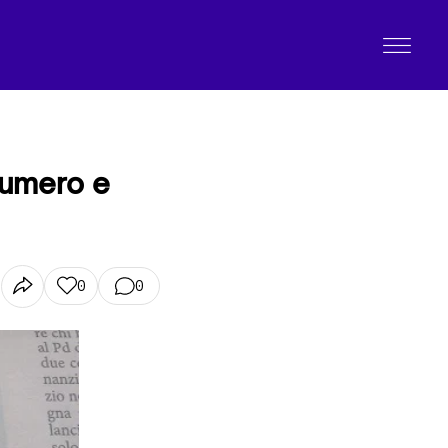
 numero e
0
0