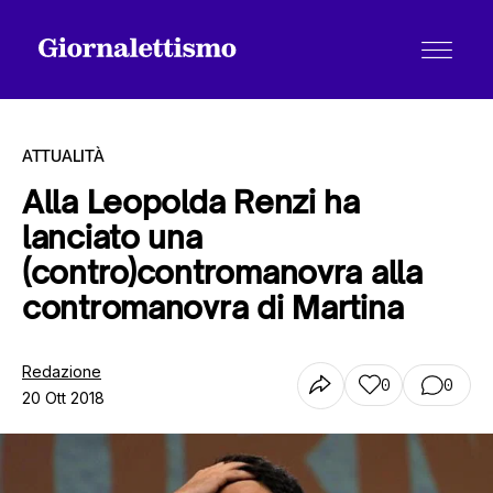
ATTUALITÀ
Alla Leopolda Renzi ha
lanciato una
Tutti gli articoli
(contro)contromanovra alla
contromanovra di Martina
Chi siamo
Redazione
0
0
20 Ott 2018
Contatti