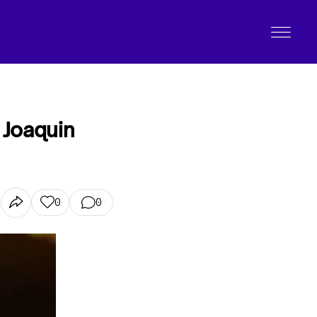
 Joaquin
0
0