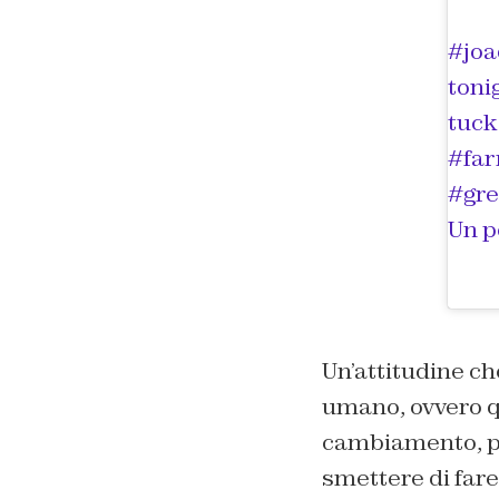
#joa
toni
tuck
#far
#gre
Un p
Un’attitudine ch
umano, ovvero qu
cambiamento, pe
smettere di fare