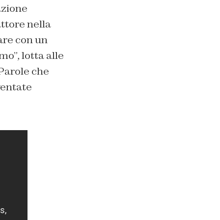
azione
ttore nella
are con un
mo”, lotta alle
Parole che
ventate