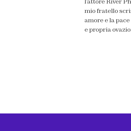
l’attore River 
mio fratello scr
amore e la pace 
e propria ovazio