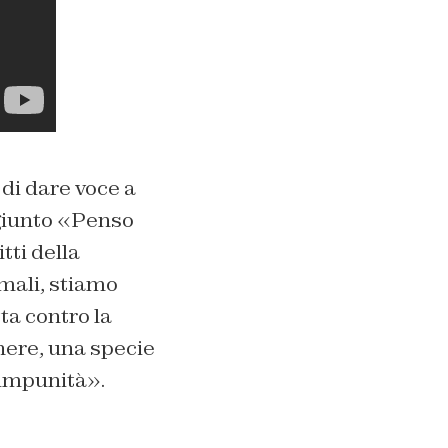
 di dare voce a
ggiunto «Penso
tti della
imali, stiamo
ta contro la
nere, una specie
n impunità».