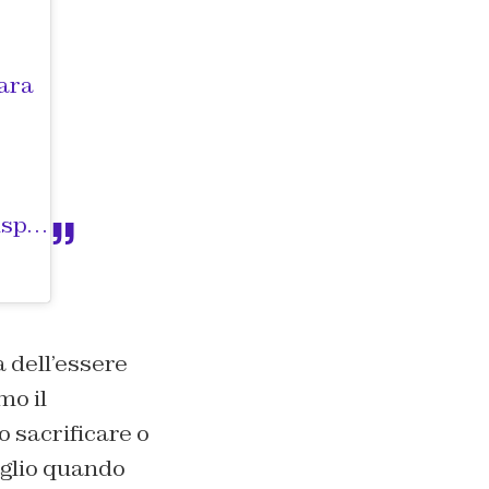
mara
 data:
10 Feb 2020 alle ore 1
a dell’essere
mo il
 sacrificare o
eglio quando