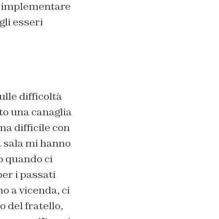
 e implementare
li esseri
lle difficoltà
to una canaglia
na difficile con
ta sala mi hanno
o quando ci
per i passati
o a vicenda, ci
 del fratello,