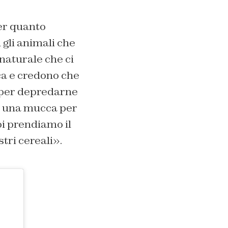
er quanto
 gli animali che
naturale che ci
ca e credono che
o per depredarne
te una mucca per
oi prendiamo il
stri cereali».