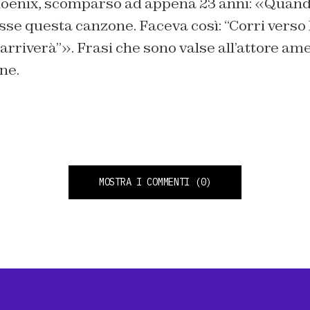
Phoenix, scomparso ad appena 23 anni: «Quand
isse questa canzone. Faceva così: “Corri verso 
arriverà”». Frasi che sono valse all’attore am
ne.
MOSTRA I COMMENTI
(0)