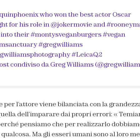
quinphoenix who won the best actor Oscar
ght for his role in @jokermovie and #rooney
 into their #montysveganburgers #vegan
msanctuary #gregwilliams
gwilliamsphotography #LeicaQ2
ost condiviso da
Greg Williams
(@gregwilliamsphotography) in
e per l’attore viene bilanciata con la grandezz
ella dell’imparare dai propri errori: « Temia
rché pensiamo che per realizzarlo dobbiamo
 qualcosa. Ma gli esseri umani sono al loro m