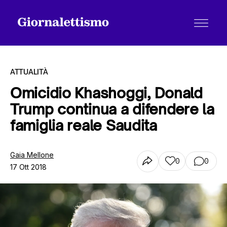
ATTUALITÀ
Omicidio Khashoggi, Donald
Trump continua a difendere la
Tutti gli articoli
famiglia reale Saudita
Chi siamo
Gaia Mellone
0
0
17 Ott 2018
Contatti