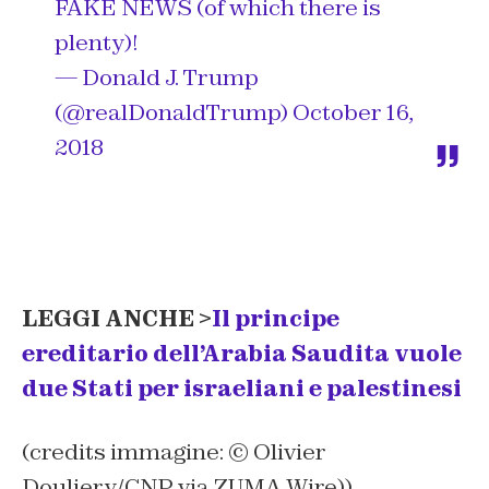
FAKE NEWS (of which there is
plenty)!
— Donald J. Trump
(@realDonaldTrump)
October 16,
2018
LEGGI ANCHE >
Il principe
ereditario dell’Arabia Saudita vuole
due Stati per israeliani e palestinesi
(credits immagine: © Olivier
Douliery/CNP via ZUMA Wire))