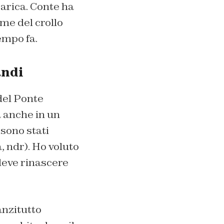
arica. Conte ha
me del crollo
empo fa.
andi
del Ponte
a anche in un
sono stati
, ndr). Ho voluto
deve rinascere
anzitutto