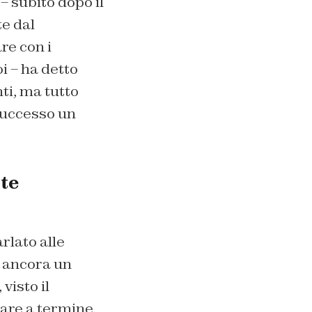
– subito dopo il
te dal
re con i
i – ha detto
ti, ma tutto
 successo un
nte
rlato alle
e ancora un
visto il
tare a termine.