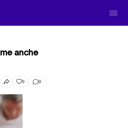
n me anche
0
0