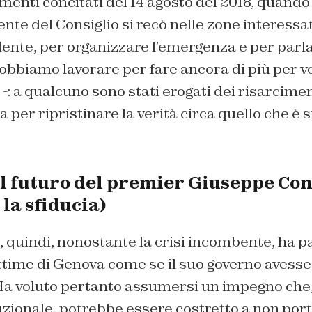
enti concitati del 14 agosto del 2018, quando 
dente del Consiglio si recò nelle zone interessa
ente, per organizzare l’emergenza e per parla
obbiamo lavorare per fare ancora di più per vo
: a qualcuno sono stati erogati dei risarcimen
 per ripristinare la verità circa quello che è
al futuro del premier Giuseppe Co
la sfiducia)
quindi, nonostante la crisi incombente, ha pa
ittime di Genova come se il suo governo avess
Ha voluto pertanto assumersi un impegno che, 
uzionale, potrebbe essere costretto a non por