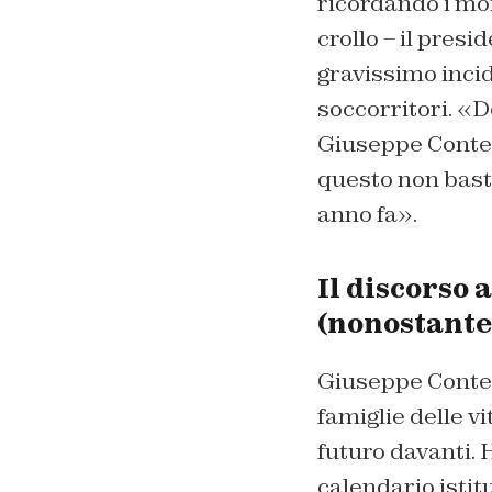
ricordando i mom
crollo – il presi
gravissimo incid
soccorritori. «D
Giuseppe Conte -
questo non basta
anno fa».
Il discorso 
(nonostante 
Giuseppe Conte, 
famiglie delle v
futuro davanti. 
calendario istit