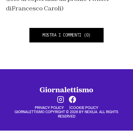
diFrancesco Caroli)
MOSTRA I COMMENTI
(0)
PRIVACY POLICY
COOKIE POLICY
GIORNALETTISMO COPYRIGHT © 2026 BY NEXILIA. ALL RIGHTS
RESERVED