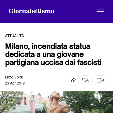
ATTUALITÀ
Milano, incendiata statua
dedicata a una giovane
Tutti gli articoli
partigiana uccisa dai fascisti
Chi siamo
Enzo Boldi
0
0
23 Apr 2019
Contatti