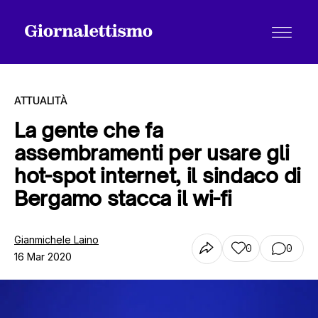
ATTUALITÀ
La gente che fa
assembramenti per usare gli
Tutti gli articoli
hot-spot internet, il sindaco di
Bergamo stacca il wi-fi
Chi siamo
Gianmichele Laino
0
0
16 Mar 2020
Contatti