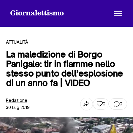
ATTUALITÀ
La maledizione di Borgo
Panigale: tir in fiamme nello
Tutti gli articoli
stesso punto dell’esplosione
di un anno fa | VIDEO
Chi siamo
Redazione
0
0
30 Lug 2019
Contatti