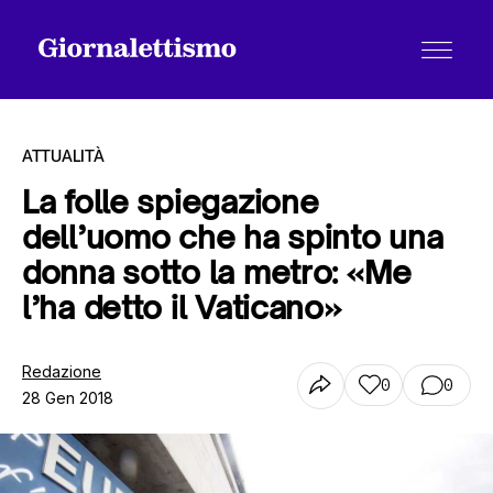
ATTUALITÀ
La folle spiegazione
dell’uomo che ha spinto una
Tutti gli articoli
donna sotto la metro: «Me
l’ha detto il Vaticano»
Chi siamo
Redazione
0
0
28 Gen 2018
Contatti