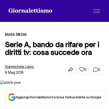
MASS MEDIA
Serie A, bando da rifare per i
diritti tv: cosa succede ora
Tutti gli articoli
Gianmichele Laino
0
0
9 Mag 2018
Chi siamo
Contatti
Aggiungi Giornalettismo tra le tue fonti preferite su Google