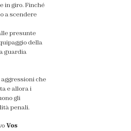
 in giro. Finché
no a scendere
alle presunte
quipaggio della
la guardia
 aggressioni che
a e allora i
ono gli
ità penali.
rvo
Vos