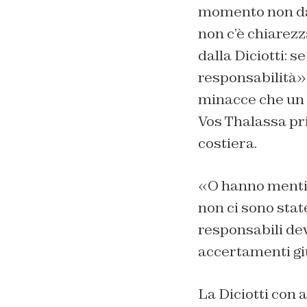
momento non da l
non c’è chiarez
dalla Diciotti: 
responsabilità»,
minacce che un g
Vos Thalassa pri
costiera.
«O hanno mentit
non ci sono state
responsabili de
accertamenti giu
La Diciotti con 