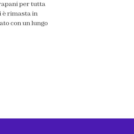
rapani per tutta
i è rimasta in
tato con un lungo