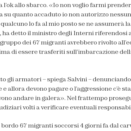
’ok allo sbarco. «Io non voglio farmi prendere
za su quanto accaduto io non autorizzo nessu
se qualcuno lo fa al mio posto se ne assumerà la
 ha detto il ministro degli Interni riferendosi 
ruppo dei 67 migranti avrebbero rivolto all’e
ma di essere trasferiti sull’imbarcazione del
o gli armatori – spiega Salvini – denunciando
 e allora devono pagare o l’aggressione c’è stat
vono andare in galera». Nel frattempo prosegu
diziari volti a verificare eventuali responsabil
a bordo 67 migranti soccorsi 4 giorni fa dal ca