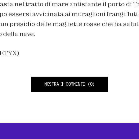
asta nel tratto di mare antistante il porto di T
po essersi avvicinata ai muraglioni frangiflutt
è un presidio delle magliette rosse che ha salu
 della nave.
PETYX)
MOSTRA I COMMENTI
(0)