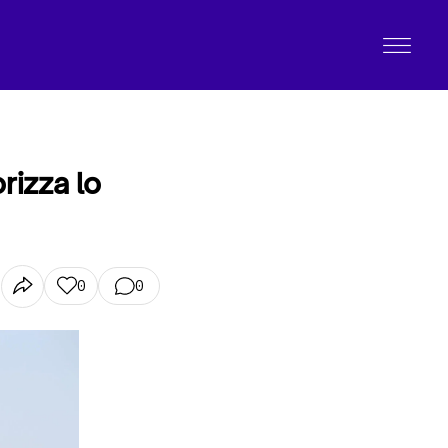
rizza lo
0
0